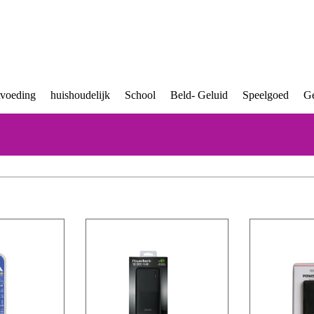
tvoeding
huishoudelijk
School
Beld- Geluid
Speelgoed
Ge