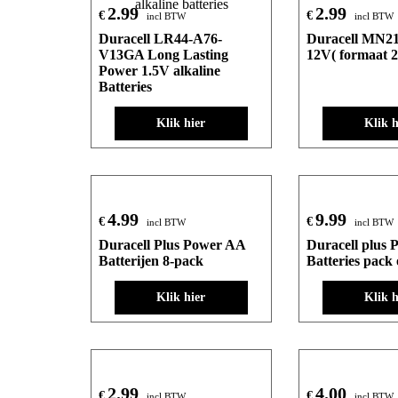
2.99
2.99
€
€
incl BTW
incl BTW
Duracell LR44-A76-
Duracell MN21 
V13GA Long Lasting
12V( formaat 2
Power 1.5V alkaline
Batteries
Klik hier
Klik h
4.99
9.99
€
€
incl BTW
incl BTW
Duracell Plus Power AA
Duracell plus
Batterijen 8-pack
Batteries pack 
Klik hier
Klik h
2.99
4.00
€
€
incl BTW
incl BTW