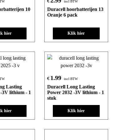
2.99
€
BTW
incl BTW
orbatterijen 10
Duracell hoorbatterijen 13
Oranje 6 pack
ik hier
Klik hier
1.99
€
BTW
incl BTW
ng Lasting
Duracell Long Lasting
-3V lithium - 1
Power 2032 -3V lithium - 1
stuk
ik hier
Klik hier