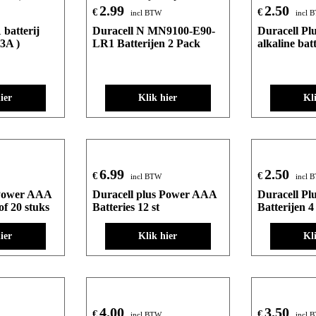
2.99
2.50
€
€
incl BTW
incl 
batterij
Duracell N MN9100-E90-
Duracell Pl
3A )
LR1 Batterijen 2 Pack
alkaline bat
ier
Klik hier
Kl
6.99
2.50
€
€
incl BTW
incl 
 Power AAA
Duracell plus Power AAA
Duracell P
of 20 stuks
Batteries 12 st
Batterijen 4
ier
Klik hier
Kl
4.00
3.50
€
€
incl BTW
incl 