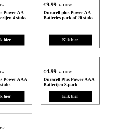
9.99
€
BTW
incl BTW
us Power AA
Duracell plus Power AA
terijen 4 stuks
Batteries pack of 20 stuks
ik hier
Klik hier
4.99
€
BTW
incl BTW
lus Power AAA
Duracell Plus Power AAA
 stuks
Batterijen 8-pack
ik hier
Klik hier
BTW