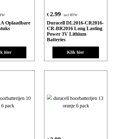
2.99
€
BTW
incl BTW
AA Oplaadbare
Duracell DL2016-CR2016-
stuks
CR-BR2016 Long Lasting
Power 3V Lithium
Batteries
ik hier
Klik hier