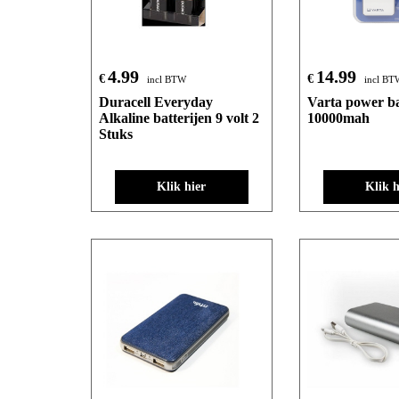
4.99
14.99
€
€
incl BTW
incl BT
Duracell Everyday
Varta power b
Alkaline batterijen 9 volt 2
10000mah
Stuks
Klik hier
Klik h