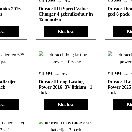
14.99
2.99
€
€
incl BTW
incl 
ronics 2016
Duracell Hi Speed Value
Duracell ho
ks
Charger 4 gebruiksduur in
geel 6 pack
45 minuten
ier
Klik hier
Kl
1.99
1.99
€
€
incl BTW
incl 
atterijen
Duracell Long Lasting
Duracell Lo
ack
Power 2016 -3V lithium - 1
Power 2025 
stuk
stuk
ier
Klik hier
Kl