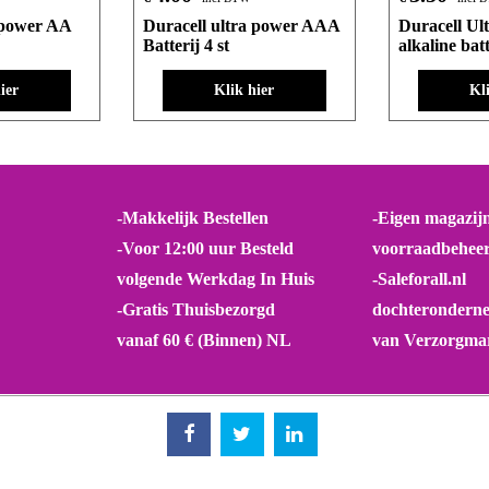
 power AA
Duracell ultra power AAA
Duracell Ul
Batterij 4 st
alkaline batt
ier
Klik hier
Kl
-Makkelijk Bestellen
-Eigen magazij
-Voor 12:00 uur Besteld
voorraadbehee
volgende Werkdag In Huis
-Saleforall.nl
-Gratis Thuisbezorgd
dochterondern
vanaf 60 € (Binnen) NL
van Verzorgmar