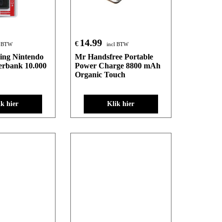
14.99
€
l BTW
incl BTW
ng Nintendo
Mr Handsfree Portable
erbank 10.000
Power Charge 8800 mAh
Organic Touch
ik hier
Klik hier