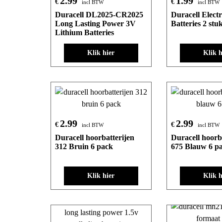
2.99
1.99
€
€
incl BTW
incl BTW
Duracell DL2025-CR2025
Duracell Elect
Long Lasting Power 3V
Batteries 2 stu
Lithium Batteries
Klik hier
Klik h
2.99
2.99
€
€
incl BTW
incl BTW
Duracell hoorbatterijen
Duracell hoorb
312 Bruin 6 pack
675 Blauw 6 p
Klik hier
Klik h