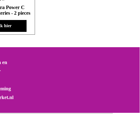
tra Power C
eries - 2 pieces
ik hier
n en
r
eming
ket.nl