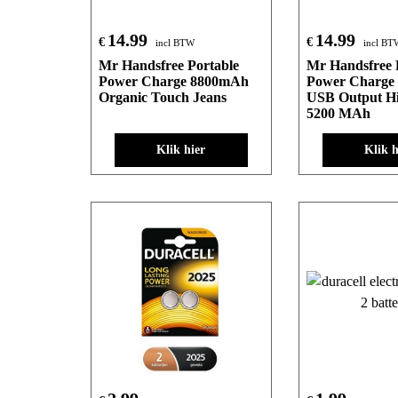
14.99
14.99
€
€
incl BTW
incl BT
Mr Handsfree Portable
Mr Handsfree 
Power Charge 8800mAh
Power Charge
Organic Touch Jeans
USB Output H
5200 MAh
Klik hier
Klik h