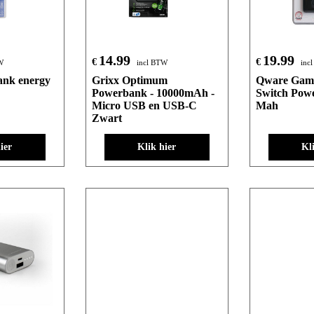
14.99
19.99
€
€
W
incl BTW
inc
ank energy
Grixx Optimum
Qware Gami
Powerbank - 10000mAh -
Switch Pow
Micro USB en USB-C
Mah
Zwart
ier
Klik hier
Kl