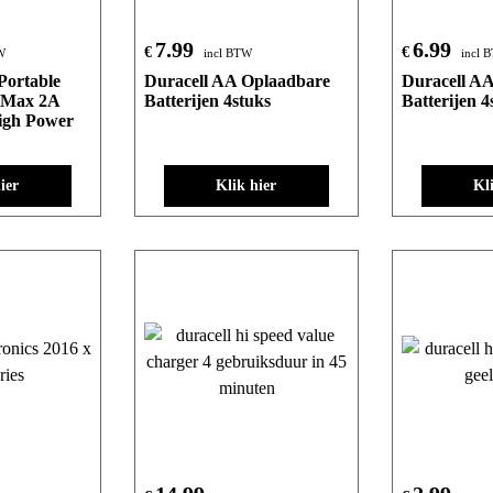
7.99
6.99
€
€
W
incl BTW
incl 
Portable
Duracell AA Oplaadbare
Duracell A
 Max 2A
Batterijen 4stuks
Batterijen 4
igh Power
ier
Klik hier
Kl