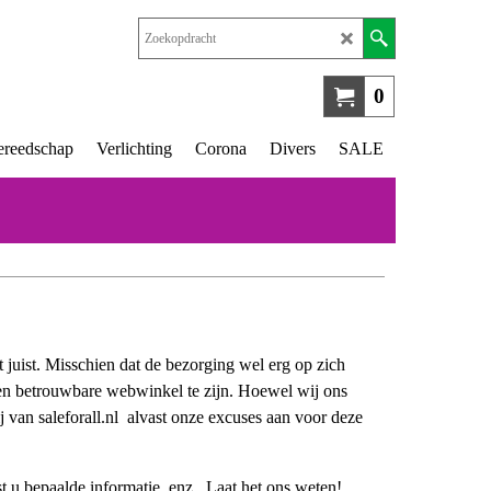
0
reedschap
Verlichting
Corona
Divers
SALE
t juist. Misschien dat de bezorging wel erg op zich
n een betrouwbare webwinkel te zijn. Hoewel wij ons
j van saleforall.nl alvast onze excuses aan voor deze
t u bepaalde informatie, enz . Laat het ons weten!