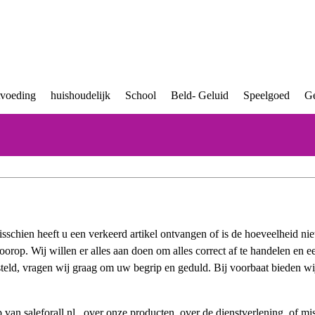
tvoeding
huishoudelijk
School
Beld- Geluid
Speelgoed
Ge
sschien heeft u een verkeerd artikel ontvangen of is de hoeveelheid nie
 voorop. Wij willen er alles aan doen om alles correct af te handelen e
steld, vragen wij graag om uw begrip en geduld. Bij voorbaat bieden wi
n saleforall.nl , over onze producten, over de dienstverlening, of mis