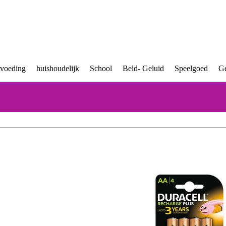
tvoeding
huishoudelijk
School
Beld- Geluid
Speelgoed
Ge