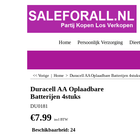
Home
Persoonlijk Verzorging
Diee
<< Vorige
|
Home
>
Duracell AA Oplaadbare Batterijen 4stuks
Duracell AA Oplaadbare
Batterijen 4stuks
DU0181
€
7.99
incl BTW
Beschikbaarheid
: 24