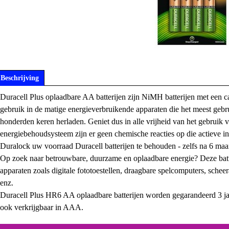
Beschrijving
Duracell Plus oplaadbare AA batterijen zijn NiMH batterijen met een c
gebruik in de matige energieverbruikende apparaten die het meest gebr
honderden keren herladen. Geniet dus in alle vrijheid van het gebruik
energiebehoudsysteem zijn er geen chemische reacties op die actieve ing
Duralock uw voorraad Duracell batterijen te behouden - zelfs na 6 ma
Op zoek naar betrouwbare, duurzame en oplaadbare energie? Deze batte
apparaten zoals digitale fototoestellen, draagbare spelcomputers, schee
enz.
Duracell Plus HR6 AA oplaadbare batterijen worden gegarandeerd 3 jaar
ook verkrijgbaar in AAA.