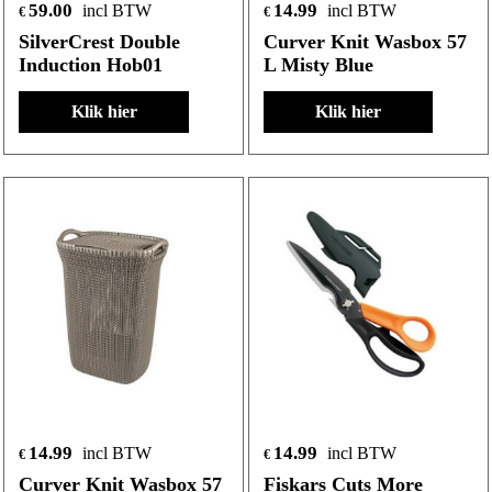
59.00
14.99
incl BTW
incl BTW
€
€
SilverCrest Double
Curver Knit Wasbox 57
Induction Hob01
L Misty Blue
Klik hier
Klik hier
14.99
14.99
incl BTW
incl BTW
€
€
Curver Knit Wasbox 57
Fiskars Cuts More