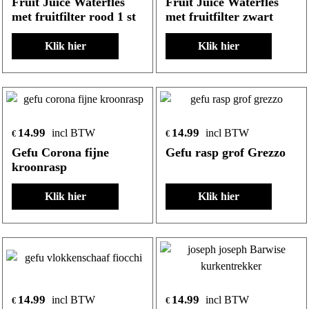
Fruit Juice Waterfles
Fruit Juice Waterfles
met fruitfilter rood 1 st
met fruitfilter zwart
Klik hier
Klik hier
14.99
14.99
incl BTW
incl BTW
€
€
Gefu Corona fijne
Gefu rasp grof Grezzo
kroonrasp
Klik hier
Klik hier
14.99
14.99
incl BTW
incl BTW
€
€