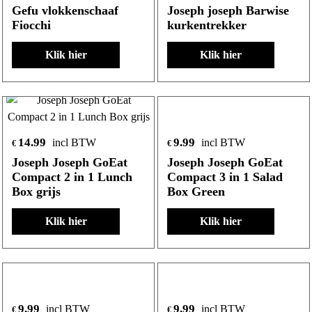
Gefu vlokkenschaaf
Joseph joseph Barwise
Fiocchi
kurkentrekker
Klik hier
Klik hier
14.99
9.99
incl BTW
incl BTW
€
€
Joseph Joseph GoEat
Joseph Joseph GoEat
Compact 2 in 1 Lunch
Compact 3 in 1 Salad
Box grijs
Box Green
Klik hier
Klik hier
9.99
9.99
incl BTW
incl BTW
€
€