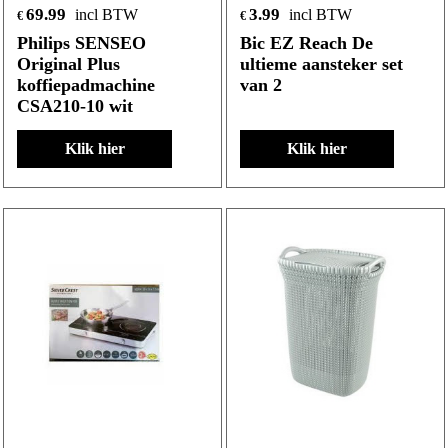
69.99
3.99
incl BTW
incl BTW
€
€
Philips SENSEO
Bic EZ Reach De
Original Plus
ultieme aansteker set
koffiepadmachine
van 2
CSA210-10 wit
Klik hier
Klik hier