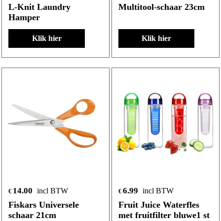
L-Knit Laundry
Multitool-schaar 23cm
Hamper
Klik hier
Klik hier
14.00
6.99
incl BTW
incl BTW
€
€
Fiskars Universele
Fruit Juice Waterfles
schaar 21cm
met fruitfilter bluwe1 st