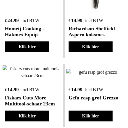
24.99
14.99
incl BTW
incl BTW
€
€
Homeij Cooking -
Richardson Sheffield
Hakmes Equip
Aspero koksmes
Klik hier
Klik hier
14.99
14.99
incl BTW
incl BTW
€
€
Fiskars Cuts More
Gefu rasp grof Grezzo
Multitool-schaar 23cm
Klik hier
Klik hier