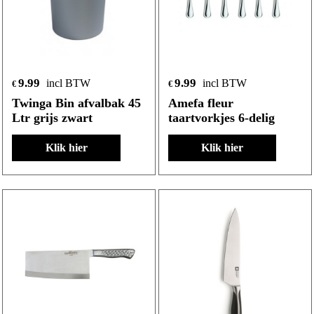
9.99
9.99
incl BTW
incl BTW
€
€
Twinga Bin afvalbak 45
Amefa fleur
Ltr grijs zwart
taartvorkjes 6-delig
Klik hier
Klik hier