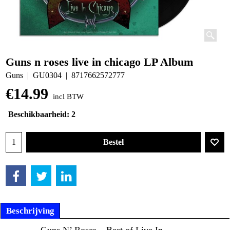
Guns n roses live in chicago LP Album
Guns
GU0304
8717662572777
€
14.99
incl BTW
Beschikbaarheid
: 2
Bestel
Beschrijving