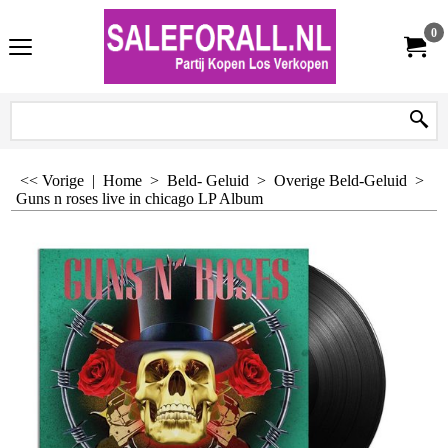
0
<< Vorige
|
Home
>
Beld- Geluid
>
Overige Beld-Geluid
>
Guns n roses live in chicago LP Album