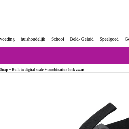
tvoeding
huishoudelijk
School
Beld- Geluid
Speelgoed
Ge
rap + Built in digital scale + combination lock zwart