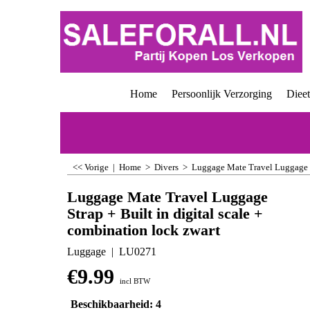
Home
Persoonlijk Verzorging
Diee
<< Vorige
|
Home
>
Divers
>
Luggage Mate Travel Luggage St
Luggage Mate Travel Luggage
Strap + Built in digital scale +
combination lock zwart
Luggage
LU0271
€
9.99
incl BTW
Beschikbaarheid
: 4