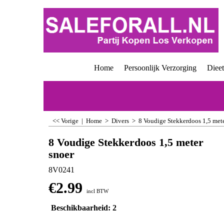
Home
Persoonlijk Verzorging
Diee
<< Vorige
|
Home
>
Divers
>
8 Voudige Stekkerdoos 1,5 mete
8 Voudige Stekkerdoos 1,5 meter
snoer
8V0241
€
2.99
incl BTW
Beschikbaarheid
: 2