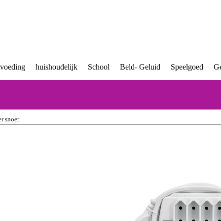
tvoeding
huishoudelijk
School
Beld- Geluid
Speelgoed
Ge
r snoer