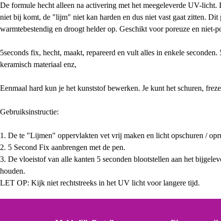
De formule hecht alleen na activering met het meegeleverde UV-licht. D
niet bij komt, de "lijm" niet kan harden en dus niet vast gaat zitten. Di
warmtebestendig en droogt helder op. Geschikt voor poreuze en niet-
5seconds fix, hecht, maakt, repareerd en vult alles in enkele seconden. 5
keramisch materiaal enz,
Eenmaal hard kun je het kunststof bewerken. Je kunt het schuren, freze
Gebruiksinstructie:
1. De te "Lijmen" oppervlakten vet vrij maken en licht opschuren / op
2. 5 Second Fix aanbrengen met de pen.
3. De vloeistof van alle kanten 5 seconden blootstellen aan het bijgeleve
houden.
LET OP: Kijk niet rechtstreeks in het UV licht voor langere tijd.