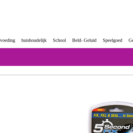
tvoeding
huishoudelijk
School
Beld- Geluid
Speelgoed
Ge