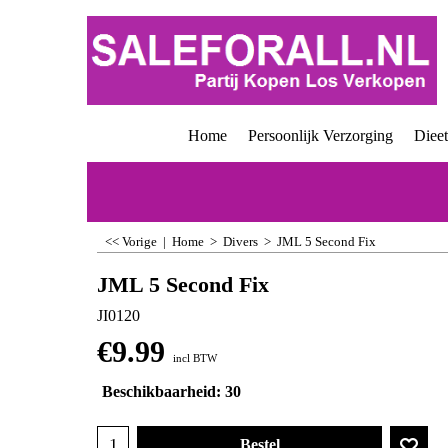
Home
Persoonlijk Verzorging
Diee
<< Vorige
|
Home
>
Divers
>
JML 5 Second Fix
JML 5 Second Fix
JI0120
€
9.99
incl BTW
Beschikbaarheid
: 30
Bestel