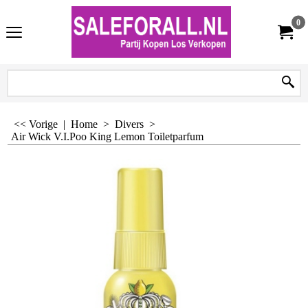
0
<< Vorige
|
Home
>
Divers
>
Air Wick V.I.Poo King Lemon Toiletparfum