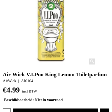
Air Wick V.I.Poo King Lemon Toiletparfum
AirWick
AI0104
€
4.99
incl BTW
Beschikbaarheid
: Niet in voorraad